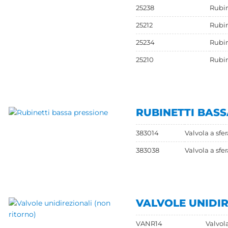
25238
Rubin
25212
Rubin
25234
Rubin
25210
Rubin
RUBINETTI BASS
383014
Valvola a sfer
383038
Valvola a sfe
VALVOLE UNIDIR
VANR14
Valvola