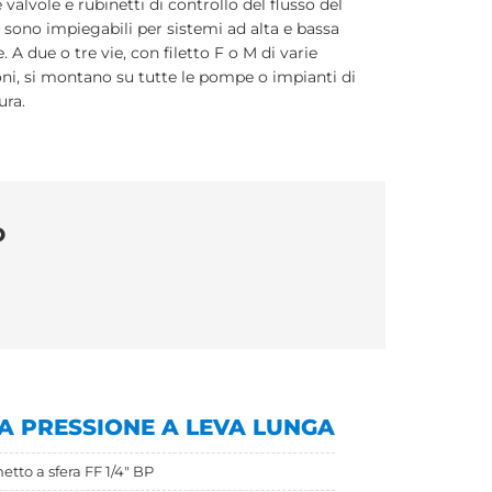
 valvole e rubinetti di controllo del flusso del
 sono impiegabili per sistemi ad alta e bassa
. A due o tre vie, con filetto F o M di varie
ni, si montano su tutte le pompe o impianti di
ura.
O
A PRESSIONE A LEVA LUNGA
etto a sfera FF 1/4" BP