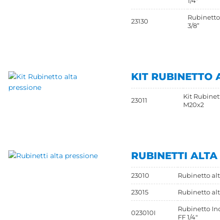
1/4"
Rubinetto 
23130
3/8”
KIT RUBINETTO 
Kit Rubinet
23011
M20x2
RUBINETTI ALTA
23010
Rubinetto alt
23015
Rubinetto alt
Rubinetto Ino
023010I
FF 1/4"