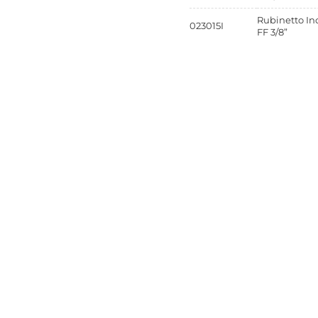
Rubinetto Ino
023015I
FF 3/8”