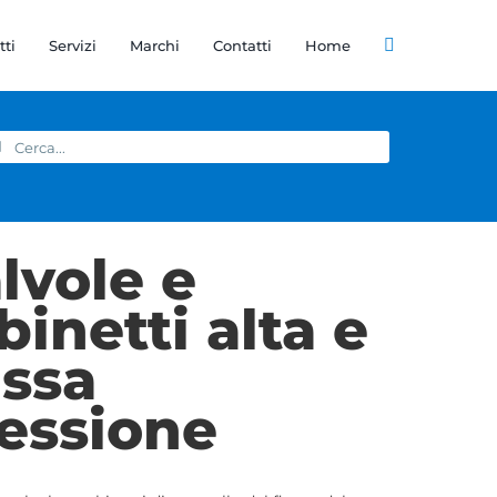
tti
Servizi
Marchi
Contatti
Home
rca
r:
lvole e
binetti alta e
ssa
essione