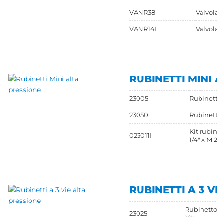
VANR38
Valvol
VANR14I
Valvol
RUBINETTI MINI
23005
Rubinetto
23050
Rubinetto
Kit rubin
023011I
1/4" x M 
RUBINETTI A 3 V
Rubinetto 
23025