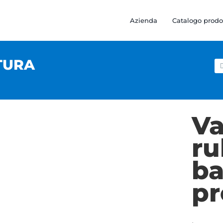
Azienda
Catalogo prodo
TURA
Ce
pe
Va
ru
ba
pr